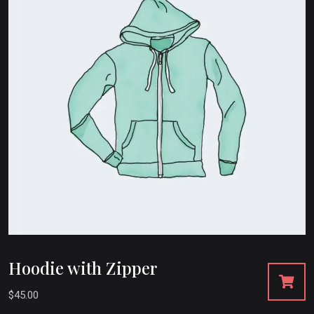
Hoodie with Zipper
$
45.00