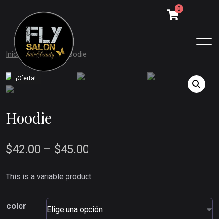
0
Inicio
/
Hoodies
/ Hoodie
¡Oferta!
Hoodie
$
42.00
–
$
45.00
This is a variable product.
color